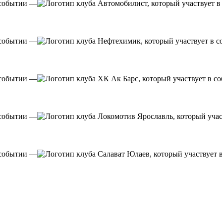
—
—
—
—
—