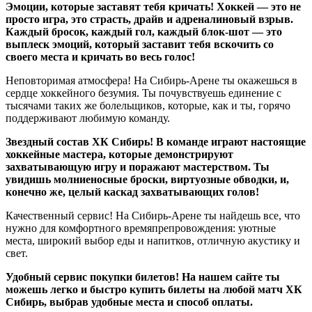
Эмоции, которые заставят тебя кричать! Хоккей — это не
просто игра, это страсть, драйв и адреналиновый взрыв.
Каждый бросок, каждый гол, каждый блок-шот — это
выплеск эмоций, который заставит тебя вскочить со
своего места и кричать во весь голос!
Неповторимая атмосфера! На Сибирь-Арене ты окажешься в
сердце хоккейного безумия. Ты почувствуешь единение с
тысячами таких же болельщиков, которые, как и ты, горячо
поддерживают любимую команду.
Звездный состав ХК Сибирь! В команде играют настоящие
хоккейные мастера, которые демонстрируют
захватывающую игру и поражают мастерством. Ты
увидишь молниеносные броски, виртуозные обводки, и,
конечно же, целый каскад захватывающих голов!
Качественный сервис! На Сибирь-Арене ты найдешь все, что
нужно для комфортного времяпрепровождения: уютные
места, широкий выбор еды и напитков, отличную акустику и
свет.
Удобный сервис покупки билетов! На нашем сайте ты
можешь легко и быстро купить билеты на любой матч ХК
Сибирь, выбрав удобные места и способ оплаты.